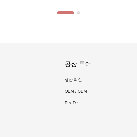
공장 투어
생산 라인
OEM / ODM
R & D에