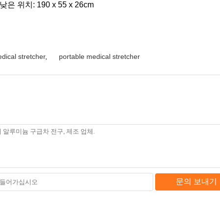
; 낮은 위치: 190 x 55 x 26cm
dical stretcher
,
portable medical stretcher
문의 보내기