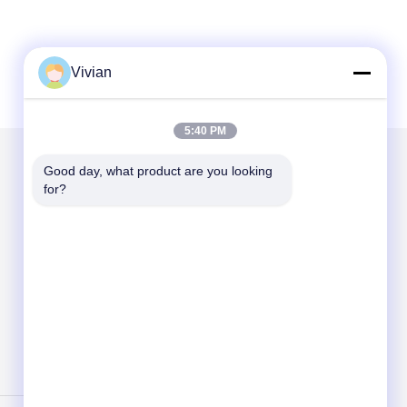
Vivian
5:40 PM
Good day, what product are you looking 
우리를 메일
for?
Send